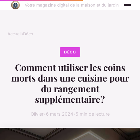
Votre magazine digital de la maison et du jardin
Accueil
›
Déco
DÉCO
Comment utiliser les coins
morts dans une cuisine pour
du rangement
supplémentaire?
Olivier
•
6 mars 2024
•
5 min de lecture