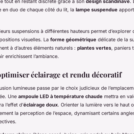
ce tout en restant discrète grâce à son
design scandinave
.
 en duo de chaque côté du lit, la
lampe suspendue
apport
ieurs suspensions à différentes hauteurs permet d’explorer
ositions visuelles. La
forme géométrique
délicate de la s
ment à d’autres éléments naturels :
plantes vertes
, paniers 
lair enrichissent l’ambiance.
ptimiser éclairage et rendu décoratif
fusion lumineuse passe par le choix judicieux de l’emplacem
tée. Une
ampoule LED à température chaude
mettra en val
a l’effet d’
éclairage doux
. Orienter la lumière vers le haut 
ement la perception de l’espace, dynamisant certains angle
ectives.