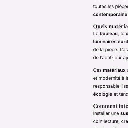
toutes les pièc
contemporaine
Quels matériau
Le
bouleau
, le
luminaires nor
de la pièce. L’a
de l’abat-jour a
Ces
matériaux 
et modernité à l
responsable, iss
écologie
et ten
Comment intég
Installer une
sus
coin lecture, cr