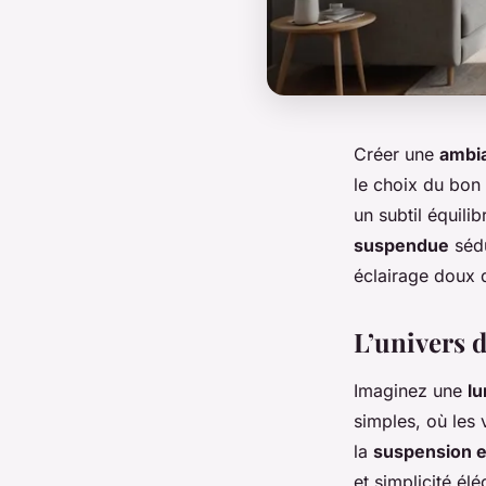
Créer une
ambia
le choix du bon
un subtil équili
suspendue
sédu
éclairage doux 
L’univers 
Imaginez une
lu
simples, où les 
la
suspension e
et simplicité él