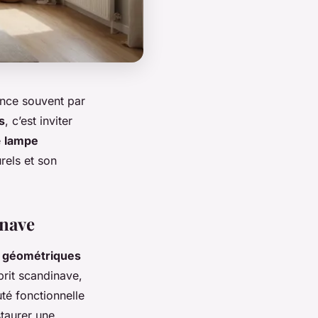
nce souvent par
s
, c’est inviter
e
lampe
rels et son
inave
s géométriques
prit scandinave,
té fonctionnelle
staurer une