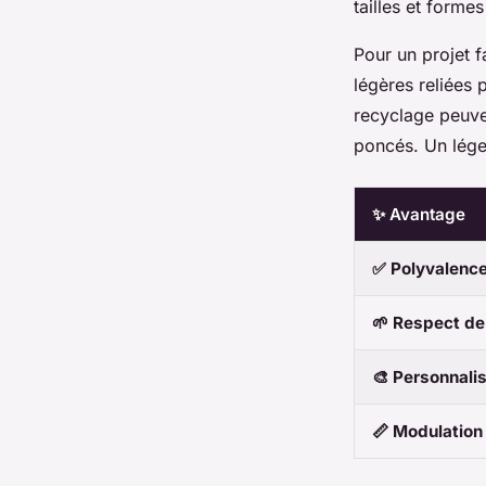
tailles et formes
Pour un projet f
légères reliées 
recyclage peuve
poncés. Un léger
✨ Avantage
✅ Polyvalenc
🌱 Respect de
🎨 Personnali
📏 Modulatio