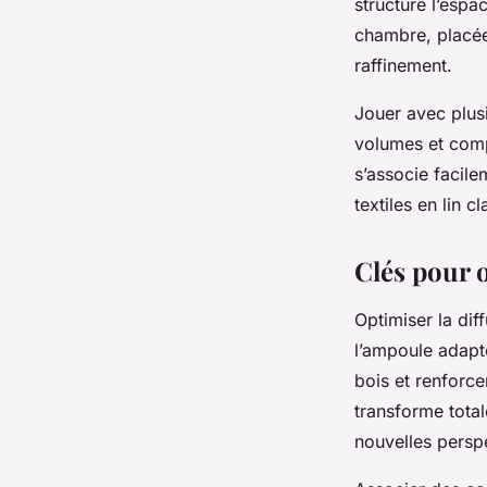
structure l’espa
chambre, placée
raffinement.
Jouer avec plus
volumes et comp
s’associe facile
textiles en lin c
Clés pour o
Optimiser la dif
l’ampoule adap
bois et renforcer
transforme total
nouvelles persp