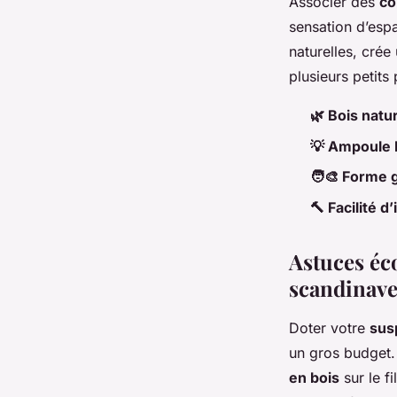
Associer des
co
sensation d’esp
naturelles, crée
plusieurs petits
🌿 Bois natur
💡 Ampoule
🧑‍🎨 Forme 
🔨 Facilité d’
Astuces éc
scandinave
Doter votre
sus
un gros budget.
en bois
sur le f