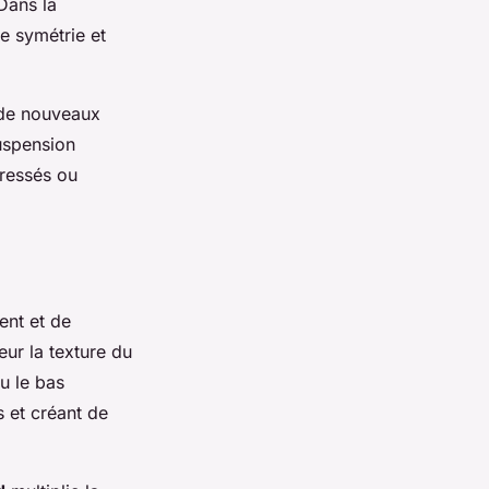
 Dans la
e symétrie et
 de nouveaux
uspension
tressés ou
ent et de
eur la texture du
ou le bas
s et créant de