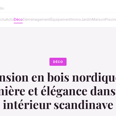
din
ctu
Actu
Déco
Déménagement
Équipement
Immo
Jardin
Maison
Piscin
DÉCO
sion en bois nordique
ière et élégance dans
intérieur scandinave