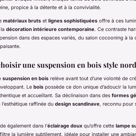
ne, propice à la détente et à la convivialité.
re
matériaux bruts
et
lignes sophistiquées
offre à ces lumi
 la
décoration intérieure contemporaine
. Ce contraste ha
uspension dans des espaces variés, du salon cocooning à la
paisante.
hoisir une suspension en bois style nord
e
suspension en bois
relève avant tout d’une volonté de cr
nveloppant. Le
bois
possède ce don unique d’adoucir la lum
thentique et accueillant. Sa déclinaison dans des
formes g
 l’esthétique raffinée du
design scandinave
, reconnu pour s
ide également dans l’
éclairage doux
qu’offre cette
lampe s
filtre la lumière subtilement, idéale pour installer une ambi