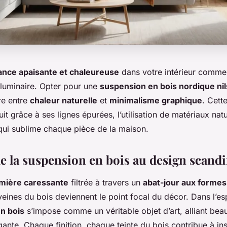
nce apaisante et chaleureuse
dans votre intérieur comme
 luminaire. Opter pour une
suspension en bois nordique nil
bre entre
chaleur naturelle
et
minimalisme graphique
. Cett
it grâce à ses lignes épurées, l’utilisation de matériaux natu
qui sublime chaque pièce de la maison.
de la suspension en bois au design scand
mière caressante
filtrée à travers un
abat-jour aux forme
veines du bois deviennent le point focal du décor. Dans l’es
n bois
s’impose comme un véritable objet d’art, alliant beau
égante. Chaque finition, chaque teinte du bois contribue à in