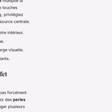
d
multiplie la
e touches
, privilégiez
 source centrale.
re intérieur.
ue.
rge visuelle.
ants.
fet
 pas forcément
tez des
perles
ger plusieurs