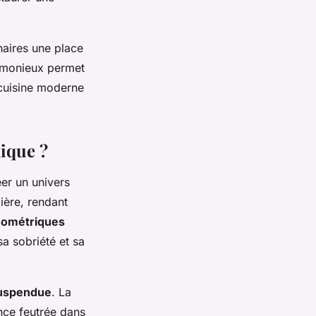
naires une place
rmonieux permet
 cuisine moderne
ique ?
éer un univers
ière, rendant
éométriques
a sobriété et sa
uspendue
. La
ance feutrée dans