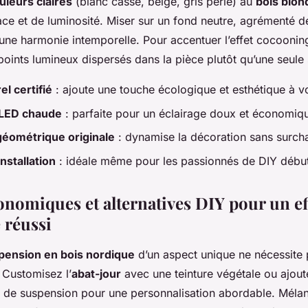
uleurs claires
(blanc cassé, beige, gris perle) au
bois blon
ace et de luminosité. Miser sur un fond neutre, agrémenté d
 une harmonie intemporelle. Pour accentuer l’effet cocooning
 points lumineux dispersés dans la pièce plutôt qu’une seule
el certifié
: ajoute une touche écologique et esthétique à vot
 LED chaude
: parfaite pour un éclairage doux et économiq
géométrique originale
: dynamise la décoration sans surcha
installation
: idéale même pour les passionnés de DIY début
onomiques et alternatives DIY pour un ef
 réussi
pension en bois nordique
d’un aspect unique ne nécessite
 Customisez l’
abat-jour
avec une teinture végétale ou ajou
il de suspension pour une personnalisation abordable. Mélan