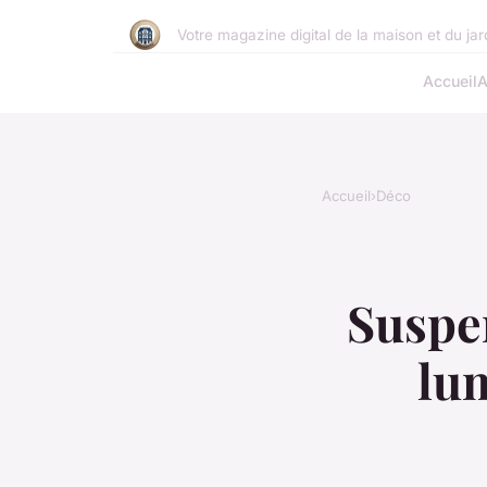
Votre magazine digital de la maison et du jar
Accueil
A
Accueil
›
Déco
Suspen
lum