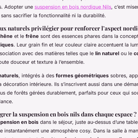
es. Adopter une
suspension en bois nordique Nils
, c’est miser
sans sacrifier la fonctionnalité ni la durabilité.
x naturels privilégier pour renforcer l’aspect nord
chêne
et le
frêne
sont des essences phares dans la concep
diques
. Leur grain fin et leur couleur claire accentuent la lum
ssociation avec des matières telles que le
lin naturel
ou le
c
joute douceur et texture à l’ensemble.
naturels
, intégrés à des
formes géométriques
sobres, appo
a décoration intérieure. Ils s’inscrivent aussi dans une déma
us de forêts gérées durablement, parfaits pour ceux qui souh
dance.
rer la suspension en bois nils dans chaque espace ?
pension en bois
dans le séjour, juste au-dessus d’une tabl
ée instantanément une atmosphère cosy. Dans la salle à man