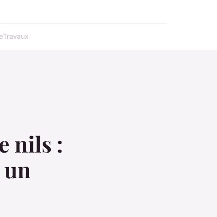
e
Travaux
 nils :
 un