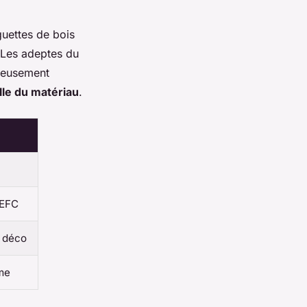
guettes de bois
. Les adeptes du
gneusement
lle du matériau
.
PEFC
a déco
ume