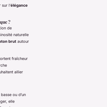
 sur l’
élégance
ique ?
tion de
inosité naturelle
oton brut
autour
rtent fraîcheur
rche
aitent allier
e basse ou d’un
ger, elle