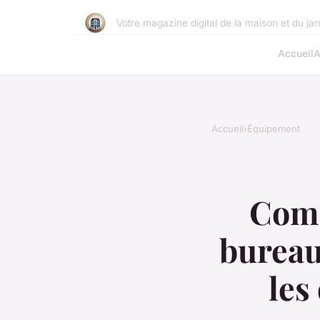
Votre magazine digital de la maison et du jar
Accueil
A
Accueil
›
Équipement
Comm
bureau
les