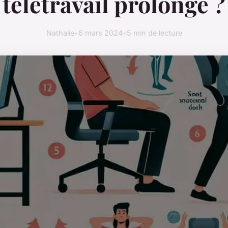
télétravail prolongé ?
Nathalie
•
6 mars 2024
•
5 min de lecture