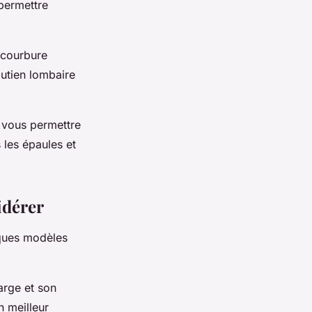
permettre
a courbure
outien lombaire
r vous permettre
 les épaules et
idérer
lques modèles
arge et son
n meilleur