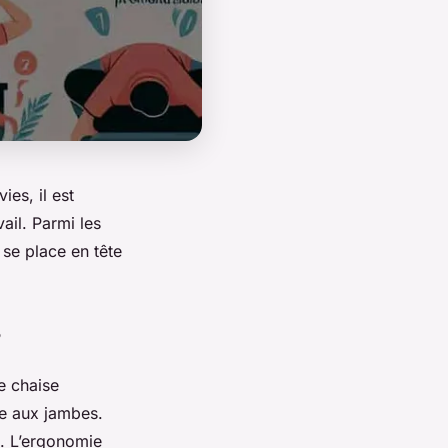
es, il est
ail. Parmi les
se place en tête
?
e chaise
e aux jambes.
e. L’ergonomie