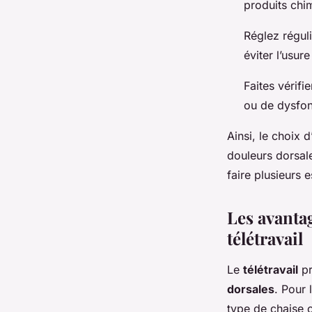
produits chi
Réglez réguli
éviter l’usur
Faites vérifi
ou de dysfo
Ainsi, le choix 
douleurs dorsale
faire plusieurs 
Les avanta
télétravail
Le
télétravail
pr
dorsales
. Pour 
type de chaise 