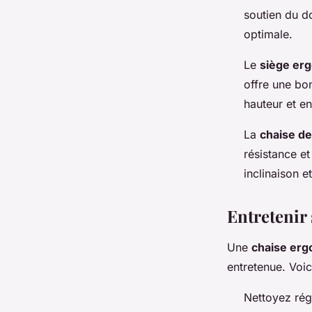
soutien du d
optimale.
Le
siège er
offre une bon
hauteur et en
La
chaise de
résistance et
inclinaison e
Entretenir
Une
chaise er
entretenue. Voic
Nettoyez régu