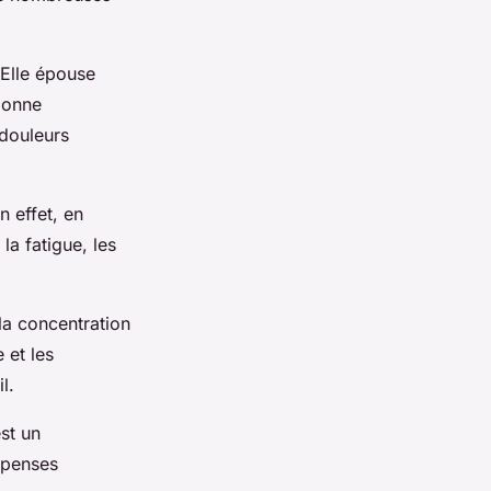
 Elle épouse
lonne
 douleurs
 effet, en
la fatigue, les
la concentration
 et les
l.
st un
dépenses