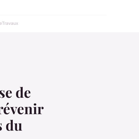
e
Travaux
se de
révenir
s du