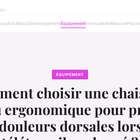
din
ctu
Actu
Déco
Déménagement
Équipement
Immo
Jardin
Maison
Piscin
ÉQUIPEMENT
ent choisir une chai
 ergonomique pour p
 douleurs dorsales lor