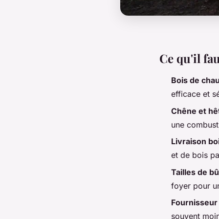
Ce qu'il fau
Bois de cha
efficace et s
Chêne et hê
une combusti
Livraison bo
et de bois pa
Tailles de b
foyer pour u
Fournisseur
souvent moin