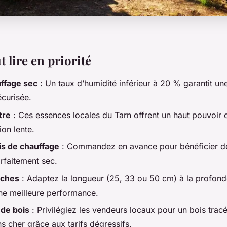
t lire en priorité
uffage sec
: Un taux d’humidité inférieur à 20 % garantit u
écurisée.
tre
: Ces essences locales du Tarn offrent un haut pouvoir c
on lente.
is de chauffage
: Commandez en avance pour bénéficier de
rfaitement sec.
ûches
: Adaptez la longueur (25, 33 ou 50 cm) à la profond
ne meilleure performance.
 de bois
: Privilégiez les vendeurs locaux pour un bois trac
s cher grâce aux tarifs dégressifs.