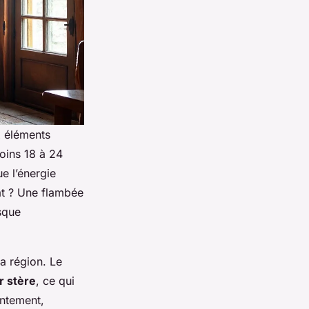
x éléments
moins 18 à 24
ue l’énergie
at ? Une flambée
sque
la région. Le
 stère
, ce qui
entement,