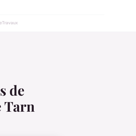
e
Travaux
s de
e Tarn