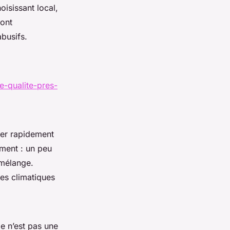
isissant local,
sont
abusifs.
e-qualite-pres-
fer rapidement
iment : un peu
 mélange.
les climatiques
Ce n’est pas une