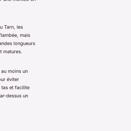
u Tarn, les
 flambée, mais
randes longueurs
et matures.
r au moins un
ur éviter
as et facilite
 par-dessus un