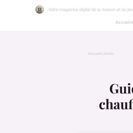
Votre magazine digital de la maison et du jar
Accueil
A
Accueil
›
Jardin
Gui
chauf