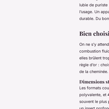
lubie de puriste
l’usage. Un appa
durable. Du bon
Bien choisi
On ne s’y attend
combustion fluid
elles brûlent tr
règle d’or : cho
de la cheminée. 
Dimensions st
Les formats cou
polyvalente, et
souvent le plus
un insert profo