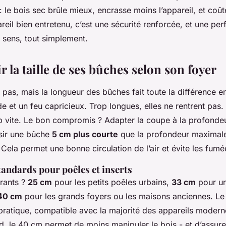
 : le bois sec brûle mieux, encrasse moins l’appareil, et coû
reil bien entretenu, c’est une sécurité renforcée, et une pe
 sens, tout simplement.
r la taille de ses bûches selon son foyer
 pas, mais la longueur des bûches fait toute la différence e
e et un feu capricieux. Trop longues, elles ne rentrent pas.
op vite. Le bon compromis ? Adapter la coupe à la profonde
isir une bûche
5 cm plus courte
que la profondeur maximale 
Cela permet une bonne circulation de l’air et évite les fumé
andards pour poêles et inserts
rants ?
25 cm
pour les petits poêles urbains,
33 cm
pour une
40 cm
pour les grands foyers ou les maisons anciennes. Le
 pratique, compatible avec la majorité des appareils modern
nd, le 40 cm permet de moins manipuler le bois - et d’assur