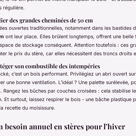
 régulière.
ulier des grandes cheminées de 50 cm
es ouvertes traditionnelles, notamment dans les bastides d
cm
ont leur place. Elles brûlent longtemps, offrent une belle
pace de stockage conséquent. Attention toutefois : ces g
r le prix du stère, car elles nécessitent des troncs droits 
otéger son combustible des intempéries
cké, c’est un bois performant. Privilégiez un abri ouvert su
er une bonne ventilation. L’idéal ? Une palette surélevée, po
l. Rangez les bûches par couches croisées : cela stabilise le t
n. Et surtout, laissez respirer le bois - une bâche plastique
 la recette du moisissure.
n besoin annuel en stères pour l’hiver