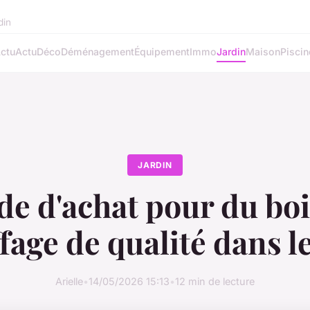
din
ctu
Actu
Déco
Déménagement
Équipement
Immo
Jardin
Maison
Piscin
JARDIN
de d'achat pour du boi
fage de qualité dans l
Arielle
•
14/05/2026 15:13
•
12 min de lecture