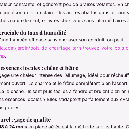
leur constante, et génèrent peu de braises volantes. En cho
i une économie circulaire : les arbres abattus dans le Tarn 
hés naturellement, et livrés chez vous sans intermédiaires 
cruciale du taux d'humidité
d’une flambée efficace sans encraser son conduit, on peut
rie.com/jardin/bois-de-chauffage-tarn-trouvez-votre-bois-d
hp
.
 essences locales : chêne et hêtre
égage une chaleur intense dès l’allumage, idéal pour réchauf
ment ouvert. Le charme et le frêne complètent bien l’assort
 le chêne, ils sont plus faciles à fendre et brûlent bien en
s essences locales ? Elles s’adaptent parfaitement aux cyc
os poêles.
urel : gage de qualité
18 à 24 mois
en place aérée est la méthode la plus fiable. 