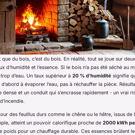
 que du bois, c’est du bois. En réalité, tout se joue sur deu
taux d’humidité et l’essence. Si le bois n’a pas été séché au 
t trop d’eau. Un taux supérieur à
20 % d’humidité
signifie q
d’abord à évaporer l’eau, pas à réchauffer la pièce. Résult
 dense et un conduit qui s’encrasse rapidement - un vrai ri
 d’incendie.
pour des feuillus durs comme le chêne ou le hêtre, issus de 
ple, atteint un pouvoir calorifique proche de
2000 kWh par
 de poids pour un chauffage durable. Ces essences brûlent l