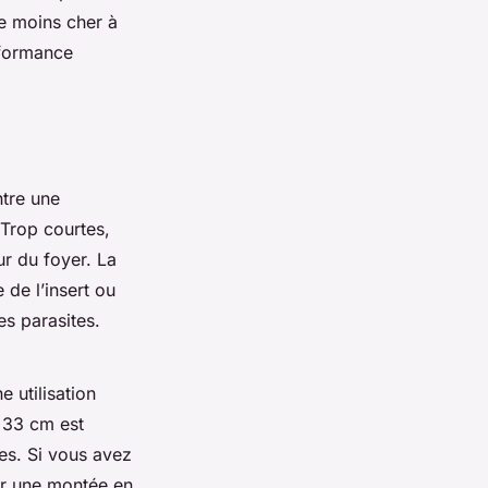
te moins cher à
rformance
ntre une
 Trop courtes,
ur du foyer. La
de l’insert ou
es parasites.
 utilisation
 33 cm est
es. Si vous avez
er une montée en