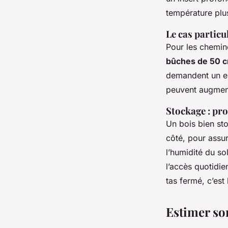
température plus
Le cas partic
Pour les cheminé
bûches de 50 
demandent un es
peuvent augmente
Stockage : pr
Un bois bien sto
côté, pour assur
l’humidité du so
l’accès quotidie
tas fermé, c’est
Estimer so