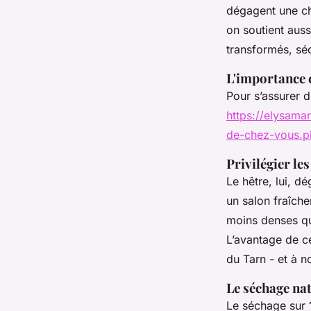
dégagent une cha
on soutient auss
transformés, séc
L'importance 
Pour s’assurer 
https://elysama
de-chez-vous.p
Privilégier les
Le hêtre, lui, d
un salon fraîche
moins denses que
L’avantage de ce
du Tarn - et à n
Le séchage nat
Le séchage sur