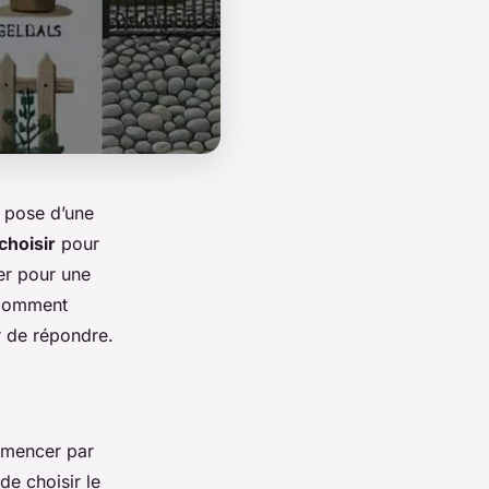
a pose d’une
choisir
pour
er pour une
Comment
r de répondre.
mmencer par
 de choisir le