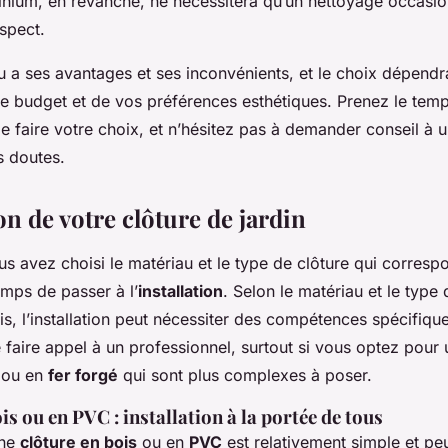
nium, en revanche, ne nécessitera qu’un nettoyage occasio
spect.
 a ses avantages et ses inconvénients, et le choix dépendr
re budget et de vos préférences esthétiques. Prenez le tem
de faire votre choix, et n’hésitez pas à demander conseil à 
s doutes.
ion de votre clôture de jardin
s avez choisi le matériau et le type de clôture qui corresp
temps de passer à l’
installation
. Selon le matériau et le type
s, l’installation peut nécessiter des compétences spécifique
aire appel à un professionnel, surtout si vous optez pour 
ou en
fer forgé
qui sont plus complexes à poser.
is ou en PVC : installation à la portée de tous
une
clôture en bois
ou en
PVC
est relativement simple et peu