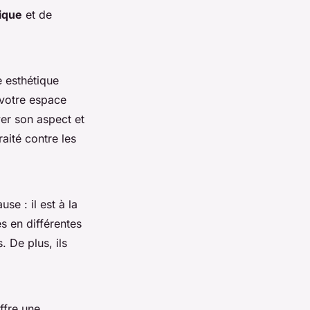
ique
et de
e esthétique
 votre espace
er son aspect et
raité contre les
se : il est à la
s en différentes
 De plus, ils
ffre une