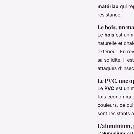
matériau
qui ré
résistance.
Le bois, un ma
Le
bois
est un ma
naturelle et cha
extérieur. En re
sa solidité. Il e
attaques d’insec
Le PVC, une op
Le
PVC
est un ma
fois économique 
couleurs, ce qui
sont résistants a
L’aluminium, 
L’
aluminium
est