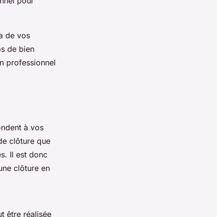
nnel pour
a de vos
ps de bien
un professionnel
ondent à vos
 de clôture que
s. Il est donc
une clôture en
t être réalisée