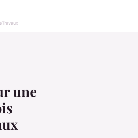
e
Travaux
ur une
ois
aux