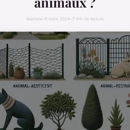
animaux ?
Baptiste
•
6 mars 2024
•
7 min de lecture