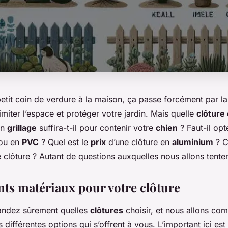
tit coin de verdure à la maison, ça passe forcément par l
imiter l’espace et protéger votre jardin. Mais quelle
clôture 
Un
grillage
suffira-t-il pour contenir votre
chien
? Faut-il opt
ou en
PVC
? Quel est le
prix
d’une clôture en
aluminium
? 
 clôture ? Autant de questions auxquelles nous allons tente
nts matériaux pour votre clôture
ndez sûrement quelles
clôtures
choisir, et nous allons co
s différentes options qui s’offrent à vous. L’important ici est