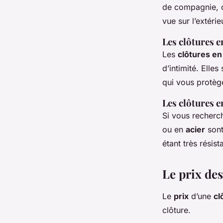
de compagnie, ca
vue sur l’extérie
Les clôtures e
Les
clôtures e
d’intimité. Elle
qui vous protège
Les clôtures 
Si vous recherch
ou en
acier
sont
étant très résis
Le prix des
Le
prix
d’une
cl
clôture.