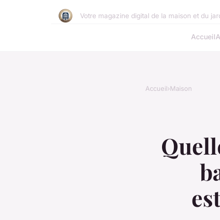
Votre magazine digital de la maison et du jar
Accueil
A
Accueil
›
Maison
Quell
ba
es