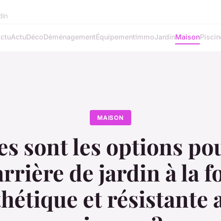
din
ctu
Actu
Déco
Déménagement
Équipement
Immo
Jardin
Maison
Piscin
MAISON
es sont les options po
rrière de jardin à la f
thétique et résistante 