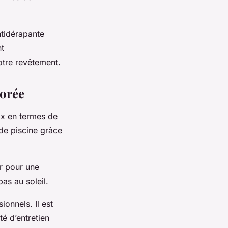
ntidérapante
nt
votre revêtement.
lorée
ix en termes de
 de piscine grâce
ur pour une
as au soleil.
onnels. Il est
té d’entretien