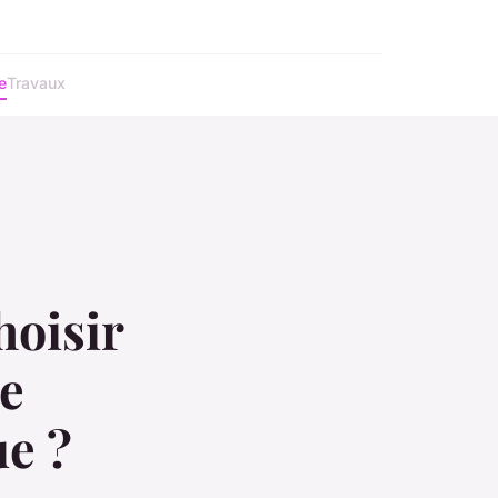
e
Travaux
hoisir
ne
ue ?