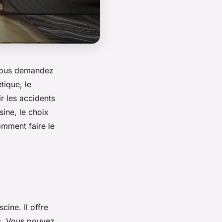
s vous demandez
tique, le
r les accidents
sine, le choix
omment faire le
cine. Il offre
es. Vous pouvez