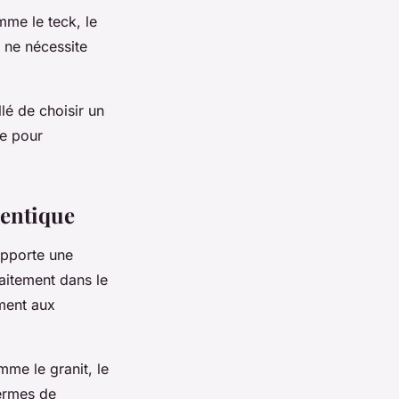
mme le teck, le
t ne nécessite
llé de choisir un
ue pour
hentique
apporte une
faitement dans le
ement aux
mme le granit, le
termes de