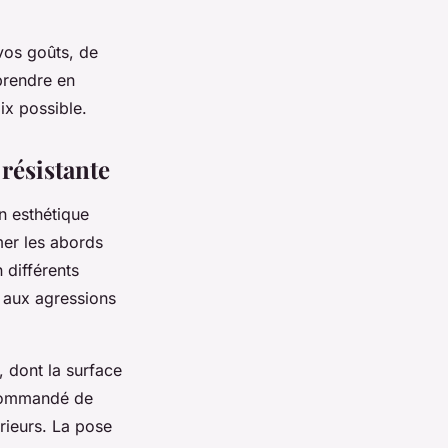
vos goûts, de
prendre en
oix possible.
 résistante
n esthétique
mer les abords
 différents
e aux agressions
, dont la surface
recommandé de
rieurs. La pose