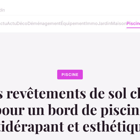
din
ctu
Actu
Déco
Déménagement
Équipement
Immo
Jardin
Maison
Piscin
PISCINE
 revêtements de sol c
our un bord de pisci
idérapant et esthétiq