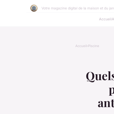
Votre magazine digital de la maison et du jar
Accueil
A
Accueil
›
Piscine
Quels
p
ant