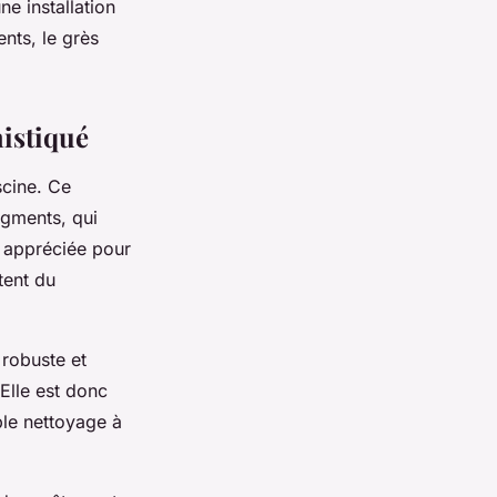
ne installation
ents, le grès
histiqué
scine. Ce
igments, qui
st appréciée pour
tent du
 robuste et
Elle est donc
ple nettoyage à