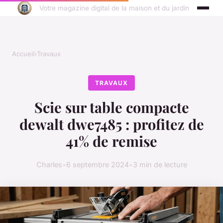
Votre magazine digital de la maison et du jardin
Accueil
›
Travaux
TRAVAUX
Scie sur table compacte
dewalt dwe7485 : profitez de
41% de remise
Charles
•
6 septembre 2024
•
3 min de lecture