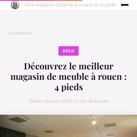
Votre magazine digital de la maison et du jardin
Accueil
›
Déco
DÉCO
Découvrez le meilleur
magasin de meuble à rouen :
4 pieds
Olivier
•
20 août 2024
•
5 min de lecture